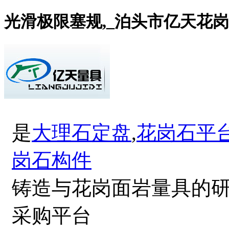
光滑极限塞规,_泊头市亿天花
是
大理石定盘
,
花岗石平
岗石构件
铸造与花岗面岩量具的
采购平台