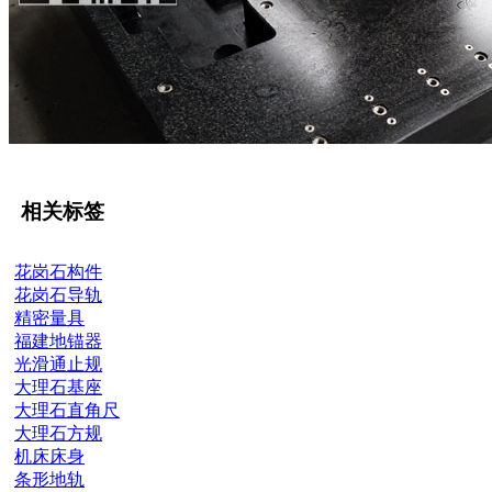
相关标签
花岗石构件
花岗石导轨
精密量具
福建地锚器
光滑通止规
大理石基座
大理石直角尺
大理石方规
机床床身
条形地轨