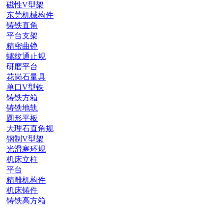
磁性V型架
东莞机械构件
铸铁直角
平台支架
精密曲铮
螺纹通止规
研磨平台
花岗石量具
单口V型铁
铸铁方箱
铸铁地轨
圆形平板
大理石直角规
钢制V型架
光滑寒环规
机床立柱
平台
精雕机构件
机床铸件
铸铁高方箱